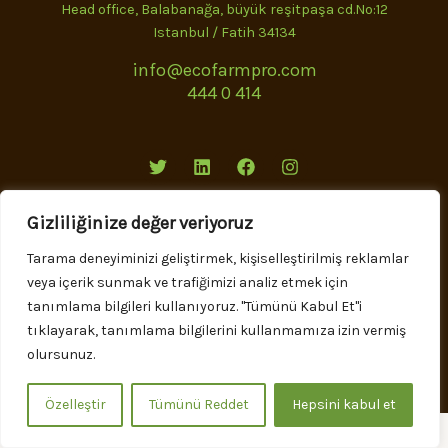
Head office, Balabanağa, büyük reşitpaşa cd.No:12
Istanbul / Fatih 34134
info@ecofarmpro.com
444 0 414
T
L
F
I
w
i
a
n
i
n
c
s
t
k
e
t
Gizliliğinize değer veriyoruz
t
e
b
a
e
d
o
g
Tarama deneyiminizi geliştirmek, kişiselleştirilmiş reklamlar
r
i
o
r
n
k
a
veya içerik sunmak ve trafiğimizi analiz etmek için
m
Tüm hakları saklıdır© 2023 | incebit
tanımlama bilgileri kullanıyoruz. "Tümünü Kabul Et"i
tıklayarak, tanımlama bilgilerini kullanmamıza izin vermiş
olursunuz.
ödeme vasıtaları
Özelleştir
Tümünü Reddet
Hepsini kabul et